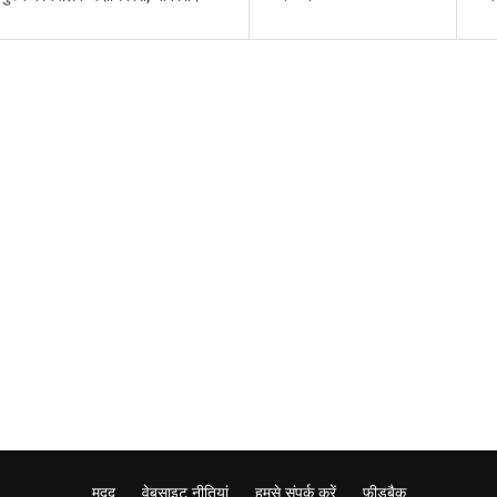
मदद
वेबसाइट नीतियां
हमसे संपर्क करें
फ़ीडबैक