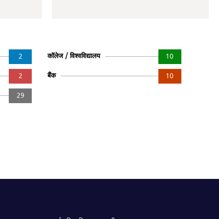
कॉलेज / विश्वविद्यालय
2
10
बैंक
2
10
29