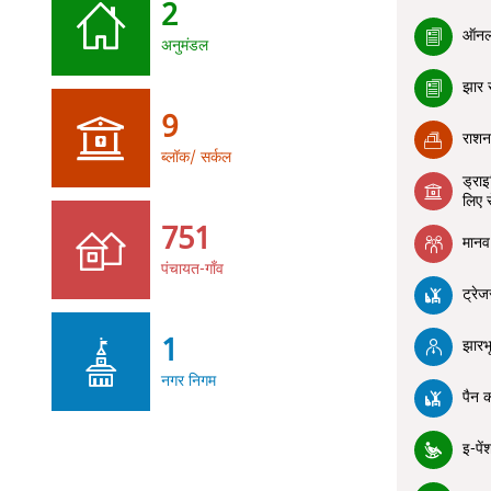
2
ऑनला
अनुमंडल
झार स
9
राशन 
ब्लॉक/ सर्कल
ड्रा
लिए स
751
मानव
पंचायत-गाँव
ट्रे
1
झारभ
नगर निगम
पैन क
इ-पें