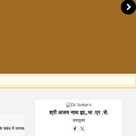
श्री अजय नाथ झा,,भा .प्र .से.
उपायुक्त
े संबंध में जानकारी