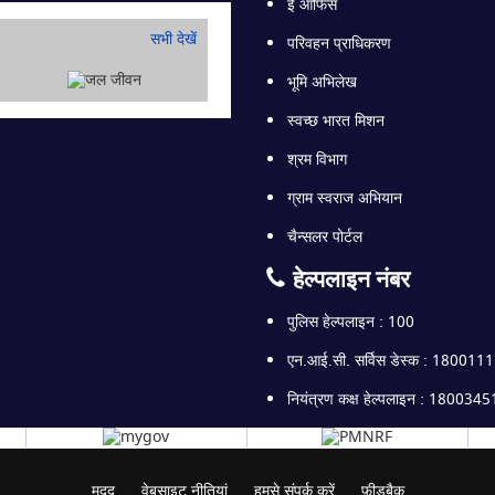
ई ऑफिस
सभी देखें
परिवहन प्राधिकरण
भूमि अभिलेख
स्वच्छ भारत मिशन
श्रम विभाग
ग्राम स्वराज अभियान
चैन्सलर पोर्टल
हेल्पलाइन नंबर
पुलिस हेल्पलाइन : 100
एन.आई.सी. सर्विस डेस्क : 180011
नियंत्रण कक्ष हेल्पलाइन : 180034
मदद
वेबसाइट नीतियां
हमसे संपर्क करें
फ़ीडबैक